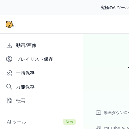
究極のAIツー
動画/画像
プレイリスト保存
一括保存
万能保存
転写
動画ダウンロ
AI ツール
New
YouTube を