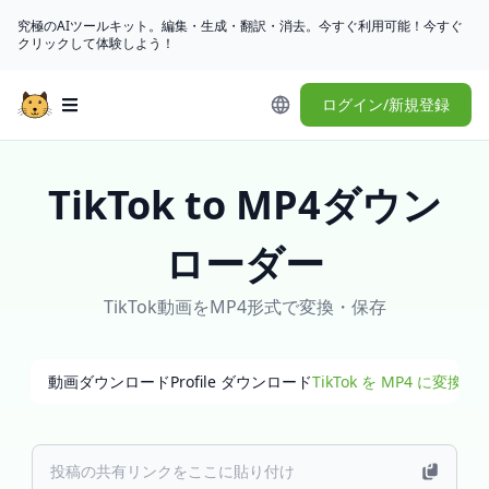
究極のAIツールキット。編集・生成・翻訳・消去。今すぐ利用可能！今すぐ
クリックして体験しよう！
ログイン/新規登録
Open main menu
TikTok to MP4ダウン
ローダー
TikTok動画をMP4形式で変換・保存
動画ダウンロード
Profile ダウンロード
TikTok を MP4 に変換
Ti